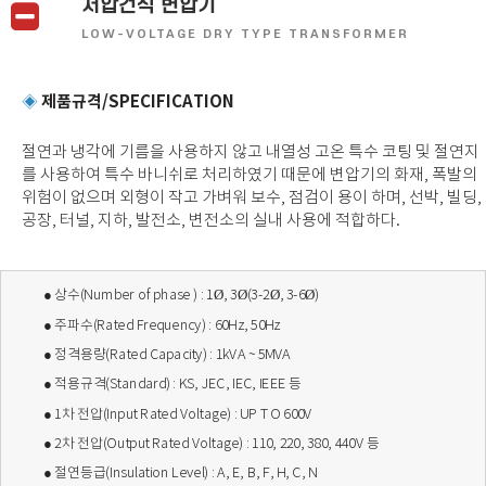
저압건식 변압기
LOW-VOLTAGE DRY TYPE TRANSFORMER
제품규격/SPECIFICATION
◈
절연과 냉각에 기름을 사용하지 않고 내열성 고온 특수 코팅 및 절연지
를 사용하여 특수 바니쉬로
처리하였기 때문에 변압기의 화재, 폭발의
위험이
없으며 외형이 작고 가벼워 보수,
점검이 용이 하며, 선박, 빌딩,
공장, 터널, 지하, 발전소, 변전소의 실내 사용에 적합하다.
●
상수(Number of phase ) : 1Ø, 3Ø(3-2Ø, 3-6Ø)
●
주파수(Rated Frequency) : 60Hz, 50Hz
●
정격용량(Rated Capacity) : 1kVA ~ 5MVA
●
적용규격(Standard) : KS, JEC, IEC, IEEE 등
●
1차 전압(Input Rated Voltage) : UP TO 600V
●
2차 전압(Output Rated Voltage) : 110, 220, 380, 440V 등
●
절연등급(Insulation Level) : A, E, B, F, H, C, N