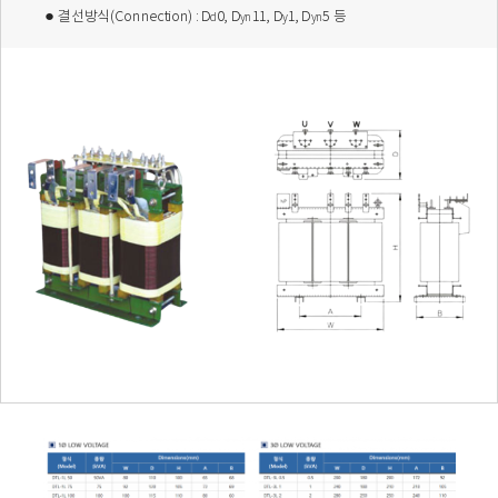
●
결선방식(Connection) : D
0, D
11, D
1, D
5 등
d
yn
y
y
n